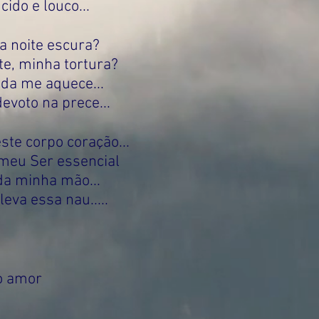
cido e louco...
a noite escura?
e, minha tortura?
ada me aquece...
devoto na prece...
te corpo coração...
 meu Ser essencial
da minha mão...
leva essa nau.....
o amor