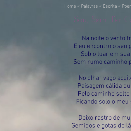
Home
<
Palavras
<
Escrita
<
Poe
Sou, Sem Ter Co
Na noite o vento fr
E eu encontro o seu g
Sob o luar em sua 
Sem rumo caminho pa
No olhar vago aceito
Paisagem cálida qua
Pelo caminho solto 
Ficando solo o meu 
Deixo rastro de mui
Gemidos e gotas de l