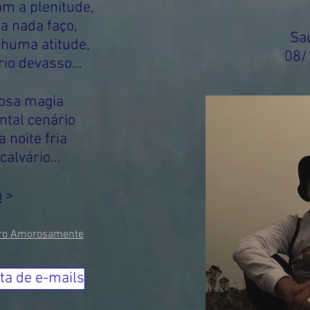
om a plenitude,
a nada faço,
Sau
huma atitude,
08/
io devasso...
iosa magia
ntal cenário
 noite fria
alvário...
a
>
pro Amorosamente
ta de e-mails