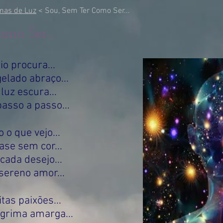
mas de Luz
< Sou, Sem Ter Como Ser...
mo Ser...
io procura...
elado abraço...
luz escura...
sso a passo...
 o que vejo...
se sem cor...
cada desejo...
sereno amor...
tas paixões...
ágrima amarga...