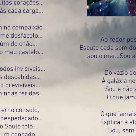
tos corações...
rás cada carga...
m na compaixão
me desfacelo...
Ao redor pos
úmido chão...
Escuto cada som do
o meu castelo...
sou o mar...Sou a
os invisíveis...
Do vazio d
s descabidas...
À galáxia no 
previsíveis...
Sou e não 
inhas feridas!
O que jamai
terno consolo,
O que jamais
despedaçado...
Explicar à a
o Saulo tolo....
Sou, sem 
um cansado...