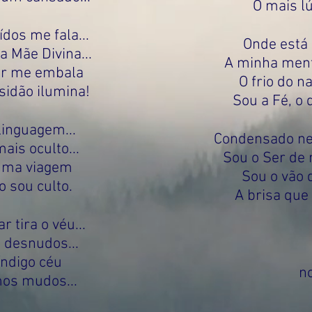
O mais lú
dos me fala...
Onde está 
 Mãe Divina...
A minha ment
or me embala
O frio do n
sidão ilumina!
Sou a Fé, o 
linguagem...
Condensado nes
ais oculto...
Sou o Ser de
numa viagem
Sou o vão 
 sou culto.
A brisa que 
 tira o véu...
desnudos...
índigo céu
n
os mudos...