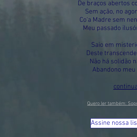
De braços abertos c
Sem ação, no agor
Co'a Madre sem nen
Meu passado ilusór
Saio em mister
Deste transcende
Não há solidão na
Abandono meu c
continu
Quero ler também: So
Assine nossa lis