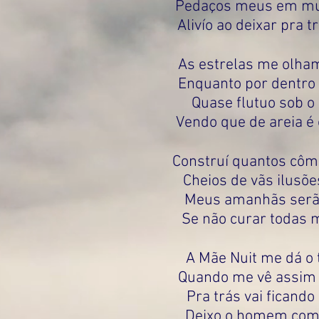
Pedaços meus em mui
Alivío ao deixar pra t
As estrelas me olha
Enquanto por dentro 
Quase flutuo sob o 
Vendo que de areia é 
Construí quantos cômod
Cheios de vãs ilusõe
Meus amanhãs serão 
Se não curar todas m
A Mãe Nuit me dá o 
Quando me vê assim 
Pra trás vai ficando 
Deixo o homem com