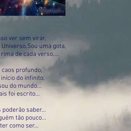
so ver sem virar,
 Universo,Sou uma gota,
 rima de cada verso....
o caos profundo,
início do infinito,
sou do mundo...
s foi escrito...
 poderão saber...
lguém tão pouco...
ter como ser...