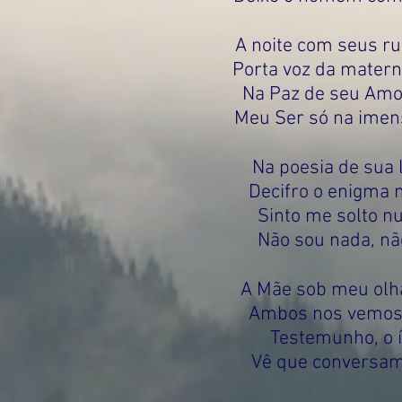
A noite com seus ruí
Porta voz da materna
Na Paz de seu Am
Meu Ser só na imen
Na poesia de sua 
Decifro o enigma m
Sinto me solto 
Não sou nada, não
A Mãe sob meu olhar
Ambos nos vemos 
Testemunho, o 
Vê que conversam