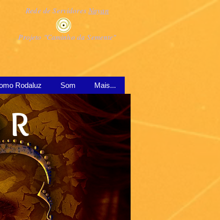
Rede de Servidores
Nayan
Projeto "Caminho da Semente"
omo Rodaluz
Som
Mais...
 R