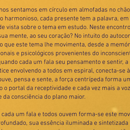
 nos sentamos em círculo em almofadas no chão 
 harmonioso, cada presente tem a palavra, em
de vista sobre o tema em estudo. Neste encontro
sua mente, ao seu coração? No intuito do autoc
r o que este tema lhe movimenta, desde a memóri
nais e psicológicos provenientes do inconscient
 quando cada um fala seu pensamento e sentir, a 
ice envolvendo a todos em espiral, conecta-se à
uve, pensa e sente, a força centrípeda forma um
o o portal da receptividade e cada vez mais a voz
 da consciência do plano maior.
do cada um fala e todos ouvem forma-se este mo
rofundado, sua essência iluminada e sintetizad