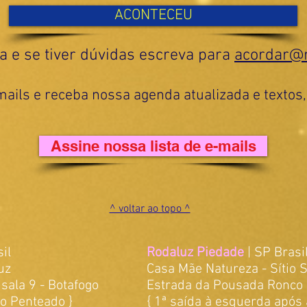
ACONTECEU
a e se tiver dúvidas escreva para
acordar@r
mails e receba nossa agenda atualizada e textos
Assine nossa lista de e-mails
^ voltar ao topo ^
il​
Rodaluz Piedade
| SP Brasi
uz
Casa Mãe Natureza - Sí
sala 9 - Botafogo
Estrada da Pousada Ronco d
no Penteado }
{ 1ª saída à esquerda após