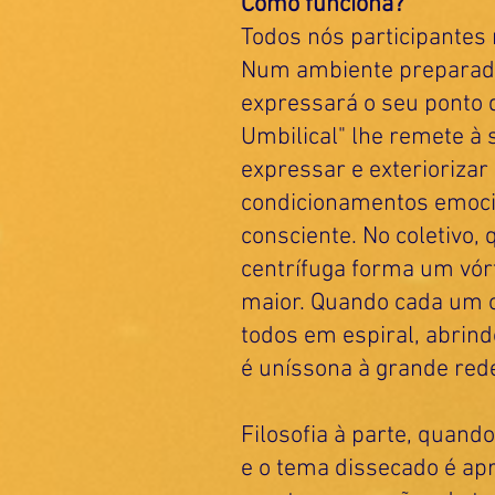
Como funciona?
Todos nós participantes
Num ambiente preparado
expressará o seu ponto 
Umbilical" lhe remete à 
expressar e exterioriza
condicionamentos emocio
consciente. No coletivo,
centrífuga forma um vórt
maior. Quando cada um o
todos em espiral, abrind
é uníssona à grande rede
Filosofia à parte, quan
e o tema dissecado é ap