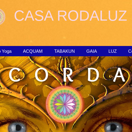
CASA RODALUZ
o Yoga
ACQUAM
TABAKUN
GAIA
LUZ
C
 C O R D A