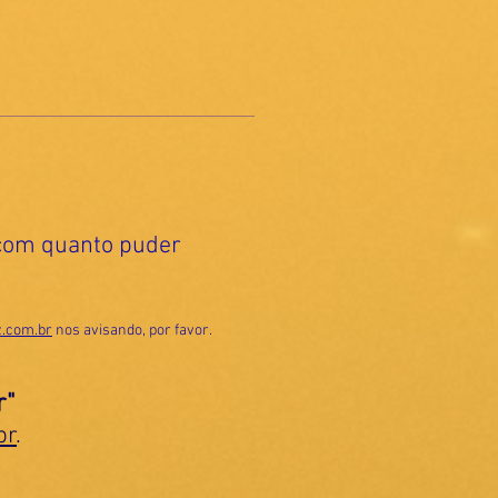
a com quanto puder
.com.br
nos avisando, por favor.
r"
br
.