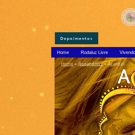
Depoimentos
Home
Rodaluz Livre
Vivend
Home
<
Rodandoluz
< Acordar
A