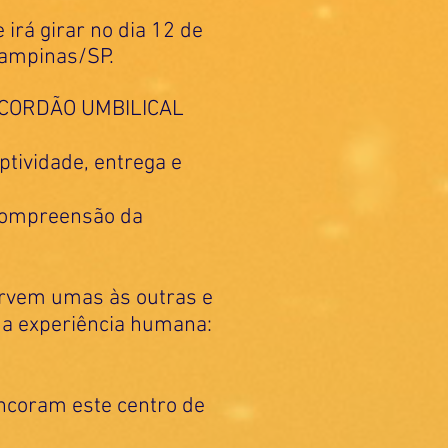
irá girar no dia 12 de
Campinas/SP.
e CORDÃO UMBILICAL
tividade, entrega e
 compreensão da
ervem umas às outras e
da experiência humana:
ncoram este centro de