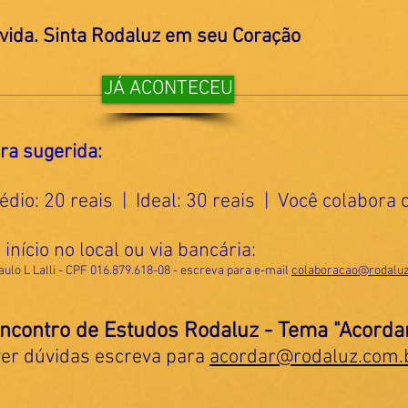
vida. Sinta Rodaluz em seu Coração
JÁ ACONTECEU
ira sugerida:
dio: 20 reais | Ideal: 30 reais | Você colabor
início no local ou via bancária:
aulo L Lalli - CPF 016.879.618-08 - escreva para e-mail
colaboracao@rodaluz
ncontro de Estudos Rodaluz - Tema "Acorda
ver dúvidas escreva para
acordar@rodaluz.com.