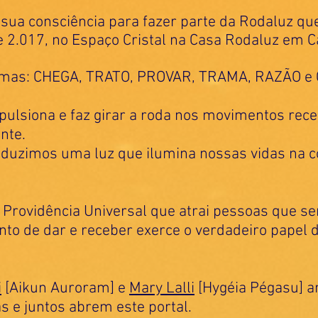
ua consciência para fazer parte da Rodaluz que 
 2.017, no Espaço Cristal na Casa Rodaluz em 
emas: CHEGA, TRATO, PROVAR, TRAMA, RAZÃO 
ulsiona e faz girar a roda nos movimentos recep
nte.
roduzimos uma luz que ilumina nossas vidas na
 Providência Universal que atrai pessoas que s
o de dar e receber exerce o verdadeiro papel 
i
[Aikun Auroram] e
Mary Lalli
[Hygéia Pégasu] a
as e juntos abrem este portal.