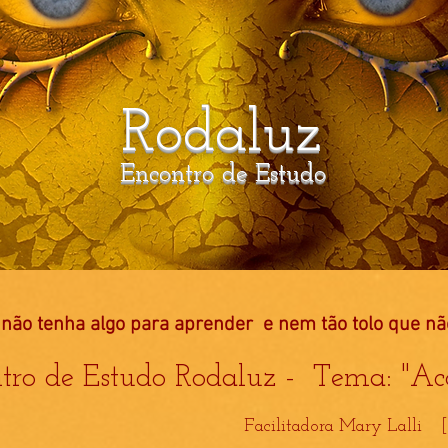
Rodaluz
Sexta 04/08 19:30h Espaço Cr
Encontro de Estudo
não tenha algo para aprender e nem tão tolo que nã
tro de Estudo Rodaluz - Tema: "Ac
Facilitadora Mary Lalli 