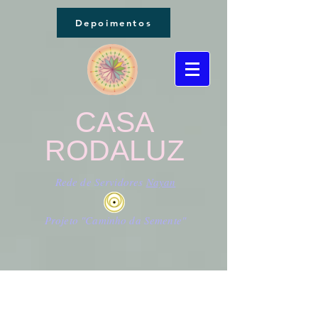
Depoimentos
CASA
RODALUZ
Rede de Servidores
Nayan
Projeto "Caminho da Semente"