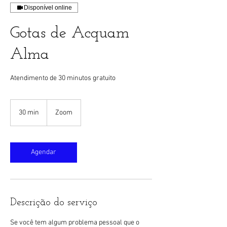
Disponível online
Gotas de Acquam
Alma
Atendimento de 30 minutos gratuito
30 min
3
Zoom
0
m
i
n
Agendar
Descrição do serviço
Se você tem algum problema pessoal que o