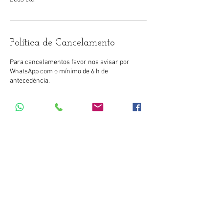
Política de Cancelamento
Para cancelamentos favor nos avisar por
WhatsApp com o mínimo de 6 h de
antecedência.
Informações de contato
+ 19991065008
saulo@lalli.com.br
Rua Austero Penteado, 71 - Botafogo, Campinas
- SP, 13020-320, Brasil