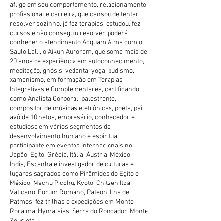
aflige em seu comportamento, relacionamento,
profissional e carreira, que cansou de tentar
resolver sozinho, já fez terapias, estudou, fez
cursos e não conseguiu resolver, poderá
conhecer o atendimento Acquam Alma com o
Saulo Lalli, o Aikun Auroram, que soma mais de
20 anos de experiência em autoconhecimento,
meditação, gnósis, vedanta, yoga, budismo,
xamanismo, em formação em Terapias
Integrativas e Complementares, certificando
como Analista Corporal, palestrante,
compositor de músicas eletrônicas, poeta, pai,
avô de 10 netos, empresário, conhecedor e
estudioso em vários segmentos do
desenvolvimento humano e espiritual,
participante em eventos internacionais no
Japão, Egito, Grécia, Itália, Áustria, México,
Índia, Espanha e investigador de culturas e
lugares sagrados como Pirâmides do Egito e
México, Machu Picchu, Kyoto, Chitzen Itzá,
Vaticano, Forum Romano, Pateon, Ilha de
Patmos, fez trilhas e expedições em Monte
Roraima, Hymalaias, Serra do Roncador, Monte
Zeus etc.