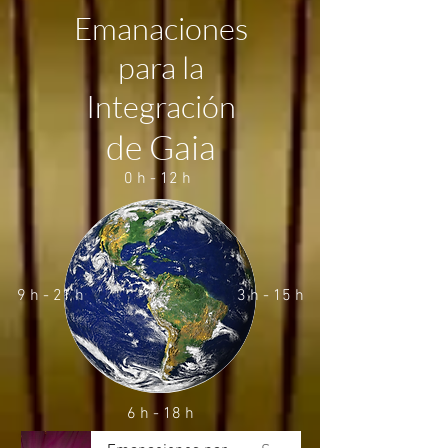
Emanaciones
para la
Integración
de Gaia
0 h - 12 h
9 h - 21 h
3 h - 15 h
6 h - 18 h