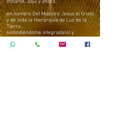
instante, aquí y ahora,
en nombre Del Maestro Jesus el Cristo
y de toda la Hierarquía de Luz de la
Tierra,
sintindiéndome integrada(o) y
segura(o)
con mi Egregor Personal y con las
Egregores: Rodaluz y Nayan,
en resonancia cuántica de corazón,
con los hermanos y hermanas de
todos los movimientos de Luz y
Amor
de toda la Sagrada Gaia,
ingreso y me uno, ahora, a esta
Sagrada Fuerza de las emanaciones:
de luz y amor,
de sustentación y protección,