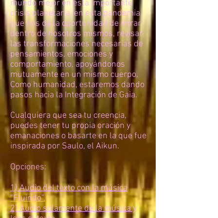
mundo mejor en esta importante
crisis planetaria, en esta pandemia
que nos da la oportunidad de mirar
dentro de nosotros mismos, revisar
las transformaciones necesarias de
pensamientos, emociones y
comportamiento, apoyándonos
mutuamente en un mismo cuerpo.
Como humanidad, estaremos dando
pasos hacia la Integración de Gaia.
Cualquiera que sea tu creencia,
puedes tener tu propia oración y
emanaciones o basarte en la que fue
inspirada por Saulo, el Aikun.
Opciones:
1) Audio del texto con la música
"Fluindo".
2) Audio solamente de la música y