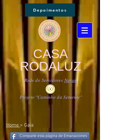
Depoimentos
CASA
RODALUZ
Rede de Servidores
Nayan
Projeto "Caminho da Semente"
Home
> Gaia
Comparte esta página de Emanaciones