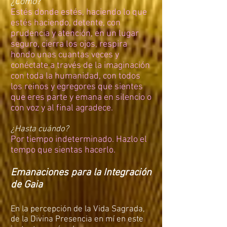
¿Cómo?
Estés donde estés, haciendo lo que
estés haciendo, detente, con
prudencia y atención, en un lugar
seguro, cierra los ojos, respira
hondo unas cuantas veces y
conéctate a través de la imaginación
con toda la humanidad, con todos
los reinos y egregores que sientes
que eres parte y emana en silencio o
con voz y al final agradece.
¿Hasta cuándo?
Por tiempo indeterminado. Hazlo el
tempo que sientas hacerlo.
Emanaciones para la Integración
de Gaia
En la percepción de la Vida Sagrada,
de la Divina Presencia en mí en este