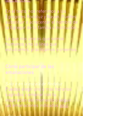
lees el texto.
En el texto, nos referimos a los
Egregores Rodaluz y Nayan. Puedes
substituir o acrecentar el nombre de
la Egregor de tu familia o Institución.
Lo que nos une es que somos
humanos y no la línea que
estudiamos, practicamos o creemos.
Cómo participar de las
emanaciones
Solo o en la escala de Rodaluz
Puedes elegir uno o más horarios
sagrados y emanar con tu
inspiración del momento o seguir
las emanaciones indicadas
aquí
.