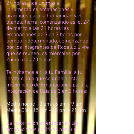
24 horas, nos unimos a
innumerables emanaciones y
oraciones para la humanidad y el
planeta tierra, comenzando así el 27
de marzo a las 21 horas las
emanaciones de 3 en 3 horas por
tiempo indeterminado, comenzando
por los integrantes de Rodaluz Livre
que se reúnen los miércoles por
Zoom a las 20 horas.
Te invitamos a ti, a tu Familia, a tu
Institución a que se unan a este
movimiento de Emanaciones para la
Integración de Gaia de 3 en 3 horas:
Media noche - 3 am - 6 am - 9 am -
Medio Día - 15 pm - 18 pm - 21 pm
La inspiración es enfocar en las
emanaciones positivas para un