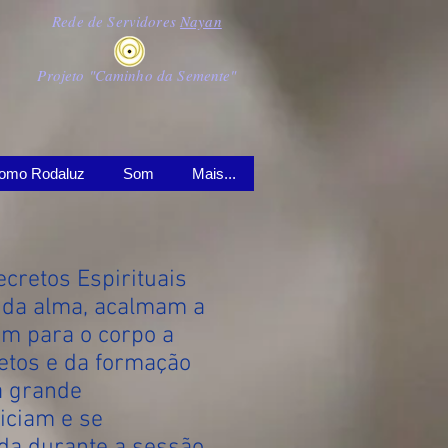
Rede de Servidores
Nayan
Projeto "Caminho da Semente"
omo Rodaluz
Som
Mais...
cretos Espirituais
 da alma, acalmam a
am para o corpo a
retos e da formação
a grande
iciam e se