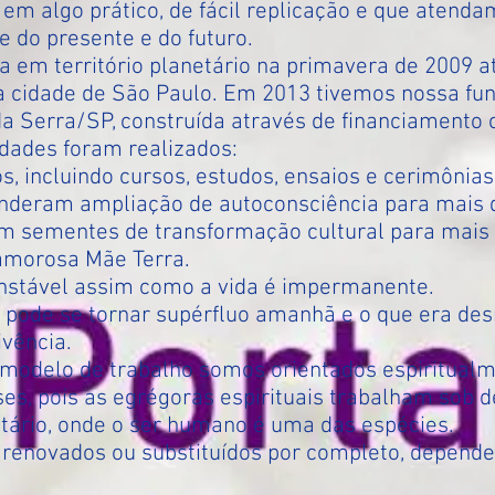
 em algo prático, de fácil replicação e que atend
 do presente e do futuro.
 em território planetário na primavera de 2009 a
cidade de São Paulo. Em 2013 tivemos nossa fun
a Serra/SP, construída através de financiamento c
idades foram realizados:
s, incluindo cursos, estudos, ensaios e cerimônias
enderam ampliação de autoconsciência para mais 
m sementes de transformação cultural para mais 
amorosa Mãe Terra.
nstável assim como a vida é impermanente.
 pode se tornar supérfluo amanhã e o que era des
vência.
odelo de trabalho somos orientados espiritualme
s, pois as egrégoras espirituais trabalham sob
tário, onde o ser humano é uma das espécies.
 renovados ou substituídos por completo, depend