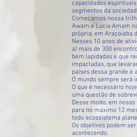
capacidades espirituais
segmentos da sociedade
Começamos nossa trilha
Awam e Lucia Amam na 
própria, em Araçoiaba d
Nesses 10 anos de ativ
a) mais de 300 encontro
bem lapidadas e que r
impactadas, que levara
países dessa grande e 
O mundo sempre será i
O que é necessário hoje
uma questão de sobrevi
Desse modo, em nosso m
para no máximo 12 mese
todo ecossistema plane
Os objetivos podem ser
acontecendo.