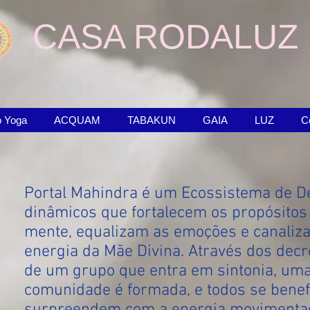
CASA RODALUZ
o Yoga
ACQUAM
TABAKUN
GAIA
LUZ
C
Portal Mahindra é um Ecossistema de De
dinâmicos que fortalecem os propósitos
mente, equalizam as emoções e canaliz
energia da Mãe Divina. Através dos dec
de um grupo que entra em sintonia, um
comunidade é formada, e todos se benef