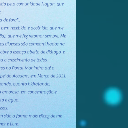
ecido pela comunidade Nayan, que
.
a de fora"..
ão bem recebida e acolhida, que me
ia), que me fez retornar sempre. Me
os diversos são compartilhados na
bre o espaço aberto de diálogo, e
 o crescimento de todos.
tros no Portal Mahindra até o
ipei do
Acquam
, em Março de 2021.
pando, quanto hidratando.
a amorosa, em concentração e
lo e água.
sas.
m sido a forma mais eficaz de me
or e livre.