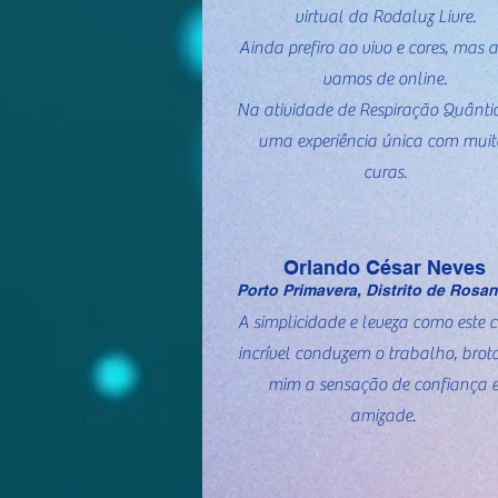
virtual da Rodaluz Livre.
Ainda prefiro ao vivo e cores, mas a
vamos de online.
Na atividade de Respiração Quântic
uma experiência única com muit
curas.
Orlando César Neves
Porto Primavera, Distrito de Rosa
A simplicidade e leveza como este 
incrível conduzem o trabalho, brot
mim a sensação de confiança 
amizade.