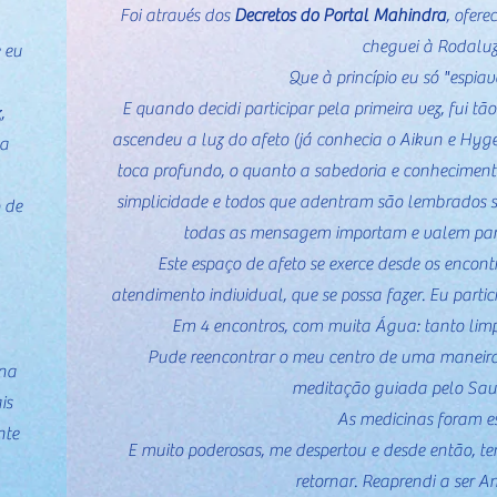
Foi através dos
Decretos do Portal Mahindra
, ofer
cheguei à Rodaluz
e eu
Que à princípio eu só "espiav
E quando decidi participar pela primeira vez, fui t
,
ascendeu a luz do afeto (já conhecia o Aikun e Hygé
ma
toca profundo, o quanto a sabedoria e conheciment
simplicidade e todos que adentram são lembrados so
 de
todas as mensagem importam e valem para
Este espaço de afeto se exerce desde os encon
atendimento individual, que se possa fazer. Eu partic
Em 4 encontros, com muita Água: tanto lim
Pude reencontrar o meu centro de uma maneir
 na
meditação guiada pelo Sau
is
As medicinas foram es
nte
E muito poderosas, me despertou e desde então, te
retornar. Reaprendi a ser Am