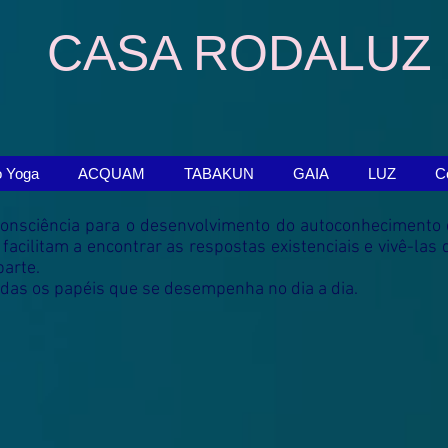
CASA RODALUZ
o Yoga
ACQUAM
TABAKUN
GAIA
LUZ
C
da consciência para o desenvolvimento do autoconhecimento
facilitam a encontrar as respostas existenciais e vivê-la
parte.
odas os papéis que se desempenha no dia a dia.