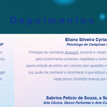
Depoimentos
Eliana Silveira Cyri
SP
Psicóloga de Campinas-
 a
Participei do momento
Acquam
, durante 6 meses
to,
pelo acolhimento amoroso, respeitoso e carinh
.
oportunidade de entrar em contato com questões m
azer
las, pude me conhecer e reconhecer o que esta
er
neste plano. Gratidão imensa por t
Sabrina Felício de Souza, a 
Arte Cênica, Dance Performer e Arte Cu