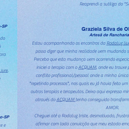
Reaprendi a sutiliza do "Se
a-SP
Graziela Silva de Ol
Artesã de Ranchari
 do
Estou acompanhando os encontros da
Rodaluz liv
i
posso dizer que minha realidade vem mudando si
ara
Percebo que esta mudança vem ocorrendo especia
iniciei a terapia com o
ACQUAM
, onde eu trouxe 
ivre
,
conflito profissional/pessoal onde a minha única
e
"repetindo processos", nos quais eu já havia feito u
outras terapias e terapeutas. Deixo aqui expresso mi
através do
ACQUAM
tenho conseguido transform
AMOR.
Cheguei até a Rodaluz triste, desmotivada, frust
to-SP
afirmar com toda convicção que meu estado emo
e e