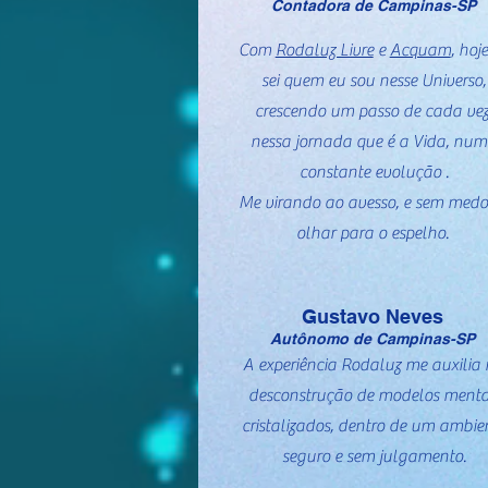
Contadora de Campinas-SP
Com
Rodaluz Livre
e
Acquam
, hoj
sei quem eu sou nesse Universo,
crescendo um passo de cada vez
nessa jornada que é a Vida, nu
constante evolução .
Me virando ao avesso, e sem medo
olhar para o espelho.
Gustavo Neves
Autônomo de Campinas-SP
A experiência Rodaluz me auxilia
desconstrução de modelos menta
cristalizados, dentro de um ambie
seguro e sem julgamento.