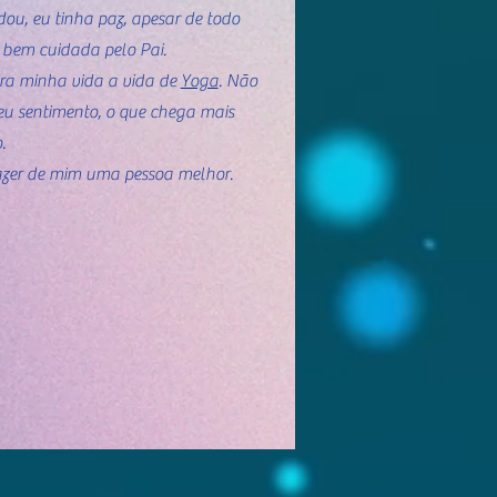
ou, eu tinha paz, apesar de todo
 bem cuidada pelo Pai.
pra minha vida a vida de
Yoga
. Não
eu sentimento, o que chega mais
.
fazer de mim uma pessoa melhor.