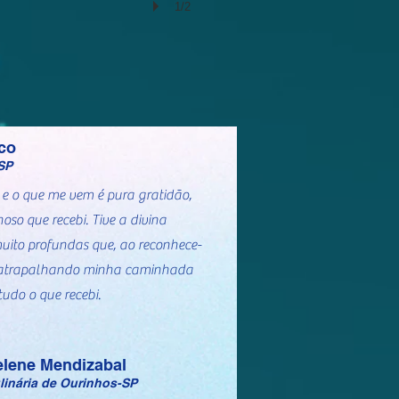
1/2
aco
SP
, e o que me vem é pura gratidão,
oso que recebi. Tive a divina
uito profundas que, ao reconhece-
va atrapalhando minha caminhada
udo o que recebi.
Selene Mendizabal
linária de Ourinhos-SP