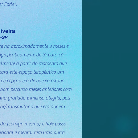
r Forte".
iveira
a-SP
re
há aproximadamente 3 meses e
gnificativamente de lá para cá.
lmente a partir do momento que
para este espaço terapêutico um
 percepção era de que eu estava
m bom percurso meses anteriores com
nha gratidão e imensa alegria, pois
ar/transmutar o que era dor em
rada (comigo mesma) e hoje posso
cional e mental tem uma outra