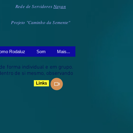
Rede de Servidores
Nayan
Projeto "Caminho da Semente"
omo Rodaluz
Som
Mais...
 de forma individual e em grupo.
s dentro de si mesmo, observando
Links