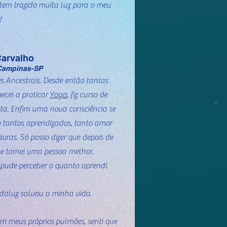
tem trazido muita luz para o meu
!
Carvalho
 Campinas-SP
s Ancestrais. Desde então tantas
ecei a praticar
Yoga
, fiz curso de
sta. Enfim uma nova consciência se
o tantos aprendizados, tanto amor
vras. Só posso dizer que depois de
e tornei uma pessoa melhor.
pude perceber o quanto aprendi.
odaluz salvou a minha vida.
m meus próprios pulmões, senti que