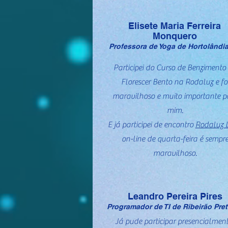
Elisete Maria Ferreira
Monquero
Professora de Yoga de Hortolândi
Participei do Curso de Benzimento
Florescer Bento na Rodaluz e fo
maravilhoso e muito importante p
mim.
E já participei de encontro
Rodaluz L
on-line de quarta-feira é sempr
maravilhoso.
Leandro Pereira Pires
Programador de TI de Ribeirão Pre
Já pude participar presencialment