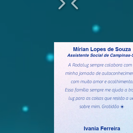
Mírian Lopes de Souza
Assistente Social de Campinas-
A Rodaluz sempre colabora com
minha jornada de autoconhecimen
com muito amor e acolhimento
Essa família sempre me ajuda a tr
luz para as coisas que resisto a v
sobre mim. Gratidão ☀️
Ivania Ferreira