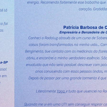
energia. Recomendo fortemente esse trabalho que 
coração. Gratidão
té lá
a foi
Patrícia Barbosa de 
as
Empresária e Benzedeira de
Conheci o Rodaluz através de um curso de Sabere
coisas foram transformadas na minha vida... Com
Benzimento, tive contato com as medicinas da flore
abriu, e encontrei a minha verdadeira essência. Sã
na-SP
envolvido que não seria possível descrever com pala
casal
anos convivendo com essas pessoas lindas, m
a em
Depois de passar por uma grande tormenta é que 
e
Literalmente
Yoga
e tudo que vivenciei no R
Quando me vi em uma UTI sem conseguir respirar co