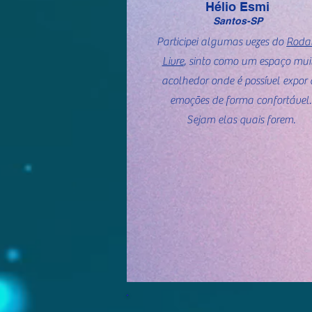
Hélio Esmi
Santos-SP
Participei algumas vezes do
Roda
Livre
, sinto como um espaço mui
acolhedor onde é possível expor 
emoções de forma confortável.
Sejam elas quais forem.